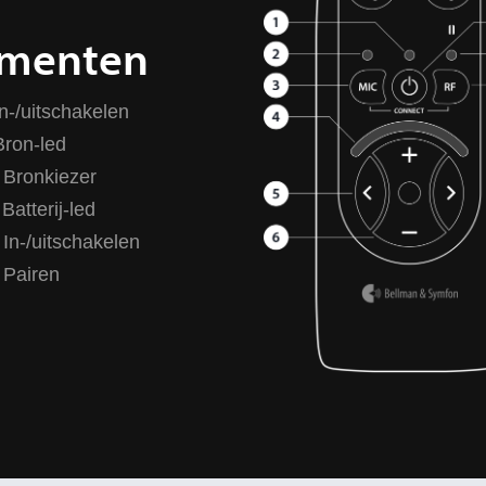
ementen
In-/uitschakelen
Bron-led
Bronkiezer
Batterij-led
In-/uitschakelen
Pairen