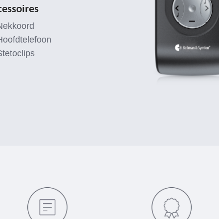
essoires
Nekkoord
Hoofdtelefoon
Stetoclips