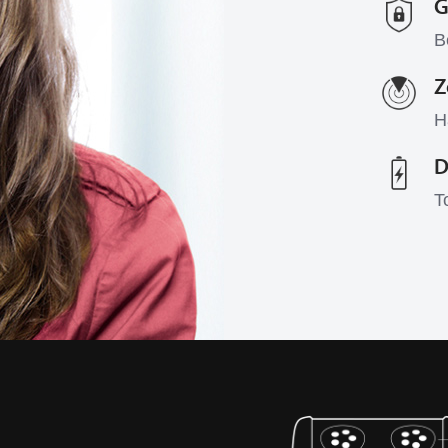
G
B
Z
H
D
T