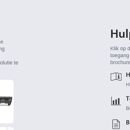
Hul
de
Klik op 
ng
toegang 
brochure
lutie te
H
H
T
B
B