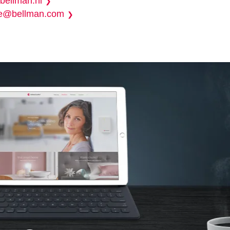
bellman.nl
be@bellman.com