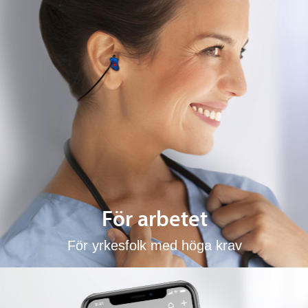
För arbetet
För yrkesfolk med höga krav