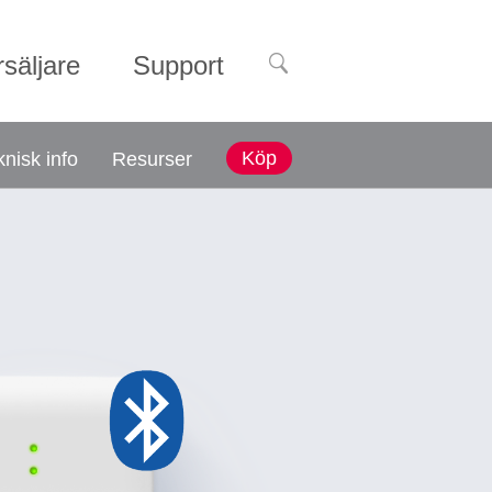
rsäljare
Support
Köp
knisk info
Resurser