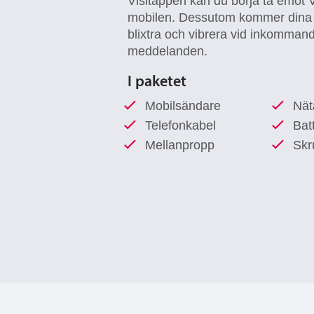
Visitappen kan du börja ta emot Vi
mobilen. Dessutom kommer dina Vi
blixtra och vibrera vid inkomman
meddelanden.
I paketet
Mobilsändare
Nät
Telefonkabel
Bat
Mellanpropp
Skr