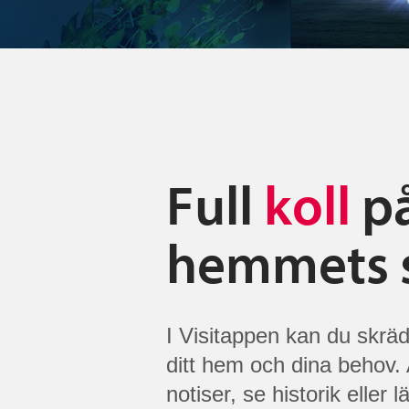
Full
koll
p
hemmets s
I Visitappen kan du skrä
ditt hem och dina behov.
notiser, se historik eller l