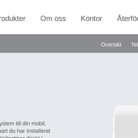
rodukter
Om oss
Kontor
Återfö
Översikt
Te
stem till din mobil,
art du har installerat