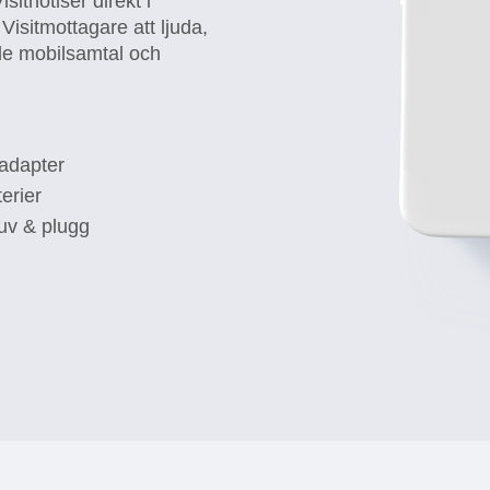
sitnotiser direkt i
sitmottagare att ljuda,
de mobilsamtal och
adapter
terier
uv & plugg