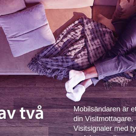
av två
Mobilsändaren är et
din Visitmottagare.
Visitsignaler med ty