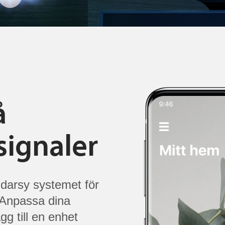
å
ignaler
ddarsy systemet för
 Anpassa dina
ägg till en enhet